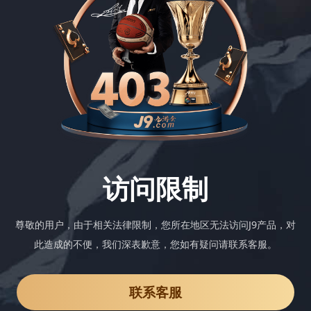
访问限制
尊敬的用户，由于相关法律限制，您所在地区无法访问J9产品，对
此造成的不便，我们深表歉意，您如有疑问请联系客服。
联系客服